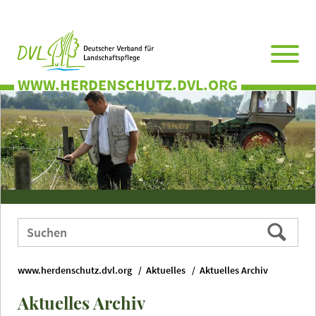
Direkt
Zum
Zum
Zur
zum
Hauptmenü
Seitenende
Website-
Seiteninhalt
Suche
WWW.HERDENSCHUTZ.DVL.ORG
Webauftritt
Suchen
durchsuchen
nach:
www.herdenschutz.dvl.org
Aktuelles
Aktuelles Archiv
Aktuelles Archiv